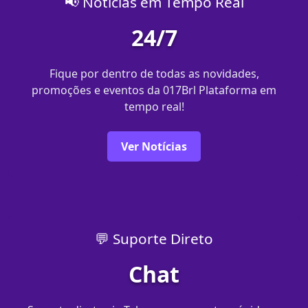
📢 Notícias em Tempo Real
24/7
Fique por dentro de todas as novidades,
promoções e eventos da 017Brl Plataforma em
tempo real!
Ver Notícias
💬 Suporte Direto
Chat