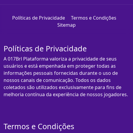
Políticas de Privacidade
Termos e Condições
Sitemap
Políticas de Privacidade
A 017Brl Plataforma valoriza a privacidade de seus
usuários e está empenhada em proteger todas as
informações pessoais fornecidas durante o uso de
nossos canais de comunicação. Todos os dados
coletados são utilizados exclusivamente para fins de
melhoria contínua da experiência de nossos jogadores.
Termos e Condições