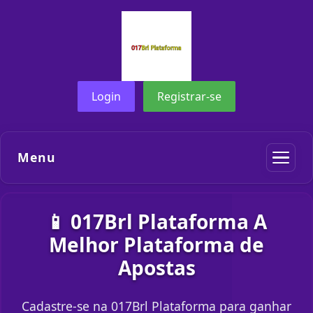
Login
Registrar-se
Menu
📱 017Brl Plataforma A
Melhor Plataforma de
Apostas
Cadastre-se na 017Brl Plataforma para ganhar