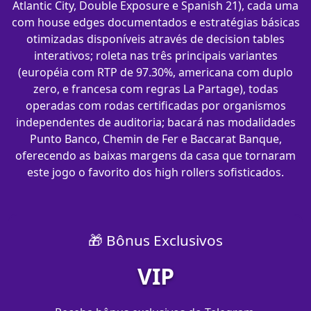
Atlantic City, Double Exposure e Spanish 21), cada uma
com house edges documentados e estratégias básicas
otimizadas disponíveis através de decision tables
interativos; roleta nas três principais variantes
(européia com RTP de 97.30%, americana com duplo
zero, e francesa com regras La Partage), todas
operadas com rodas certificadas por organismos
independentes de auditoria; bacará nas modalidades
Punto Banco, Chemin de Fer e Baccarat Banque,
oferecendo as baixas margens da casa que tornaram
este jogo o favorito dos high rollers sofisticados.
🎁 Bônus Exclusivos
VIP