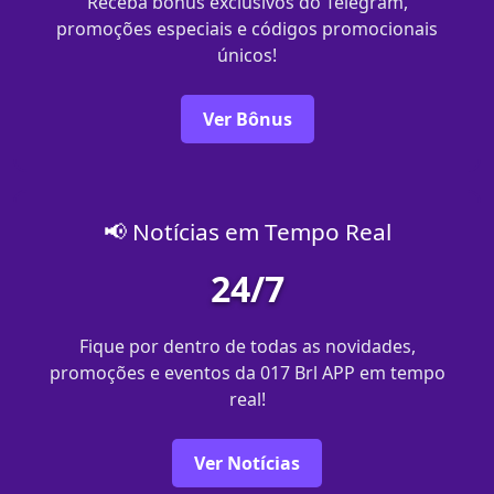
Receba bônus exclusivos do Telegram,
promoções especiais e códigos promocionais
únicos!
Ver Bônus
📢 Notícias em Tempo Real
24/7
Fique por dentro de todas as novidades,
promoções e eventos da 017 Brl APP em tempo
real!
Ver Notícias