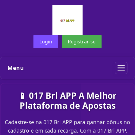
Login
Registrar-se
Menu
📱 017 Brl APP A Melhor
Plataforma de Apostas
Cadastre-se na 017 Brl APP para ganhar bônus no
cadastro e em cada recarga. Com a 017 Brl APP,