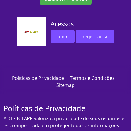
Acessos
Login
Registrar-se
Políticas de Privacidade
Termos e Condições
Sitemap
Políticas de Privacidade
A 017 Brl APP valoriza a privacidade de seus usuários e
está empenhada em proteger todas as informações