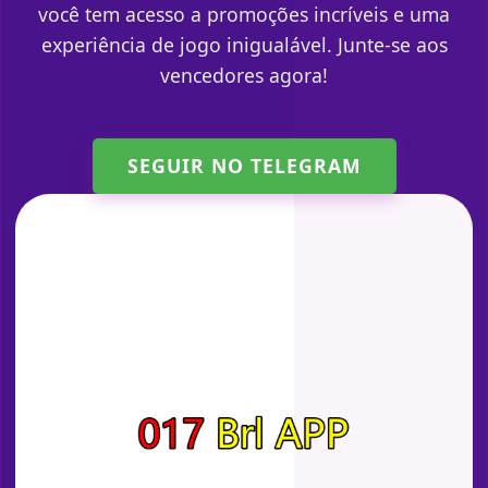
você tem acesso a promoções incríveis e uma
experiência de jogo inigualável. Junte-se aos
vencedores agora!
SEGUIR NO TELEGRAM