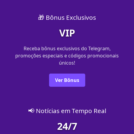
🎁 Bônus Exclusivos
VIP
Receba bônus exclusivos do Telegram,
promoções especiais e códigos promocionais
únicos!
Ver Bônus
📢 Notícias em Tempo Real
24/7