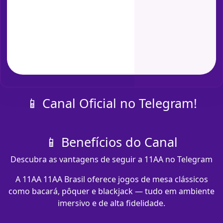
📱 Canal Oficial no Telegram!
📱 Benefícios do Canal
Descubra as vantagens de seguir a 11AA no Telegram
A 11AA 11AA Brasil oferece jogos de mesa clássicos
como bacará, pôquer e blackjack — tudo em ambiente
imersivo e de alta fidelidade.