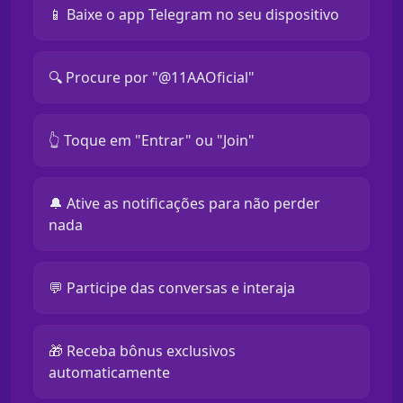
📱 Baixe o app Telegram no seu dispositivo
🔍 Procure por "@11AAOficial"
👆 Toque em "Entrar" ou "Join"
🔔 Ative as notificações para não perder
nada
💬 Participe das conversas e interaja
🎁 Receba bônus exclusivos
automaticamente