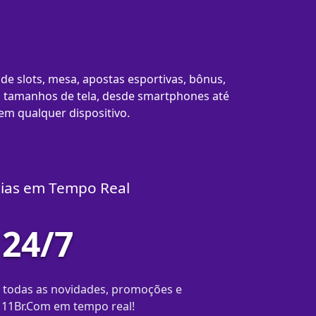
 de slots, mesa, apostas esportivas, bônus,
es tamanhos de tela, desde smartphones até
em qualquer dispositivo.
cias em Tempo Real
24/7
e todas as novidades, promoções e
 11Br.Com em tempo real!