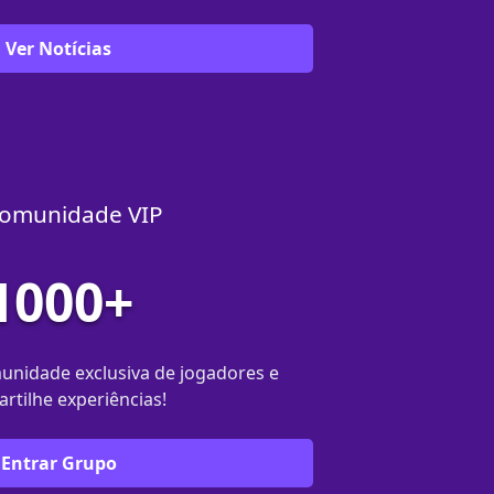
Ver Notícias
Comunidade VIP
1000+
unidade exclusiva de jogadores e
rtilhe experiências!
Entrar Grupo