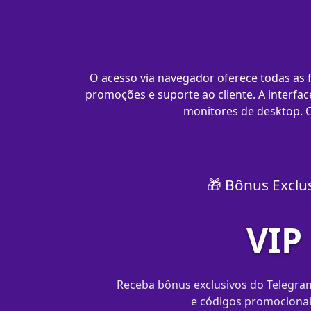
O acesso via navegador oferece todas as fu
promoções e suporte ao cliente. A interfa
monitores de desktop. O
🎁 Bônus Exclu
VIP
Receba bônus exclusivos do Telegra
e códigos promocionai