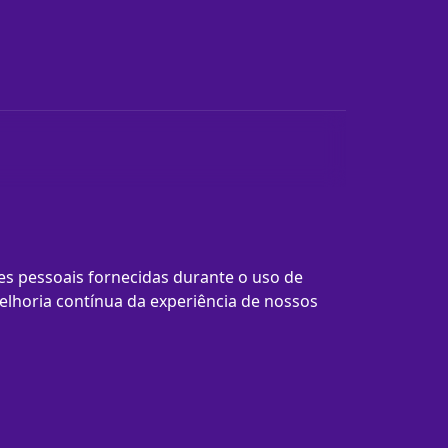
es pessoais fornecidas durante o uso de
elhoria contínua da experiência de nossos