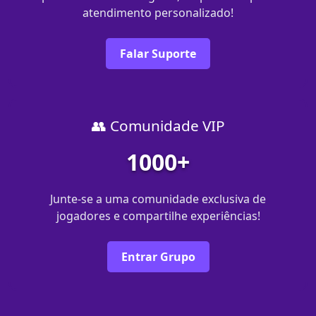
atendimento personalizado!
Falar Suporte
👥 Comunidade VIP
1000+
Junte-se a uma comunidade exclusiva de
jogadores e compartilhe experiências!
Entrar Grupo