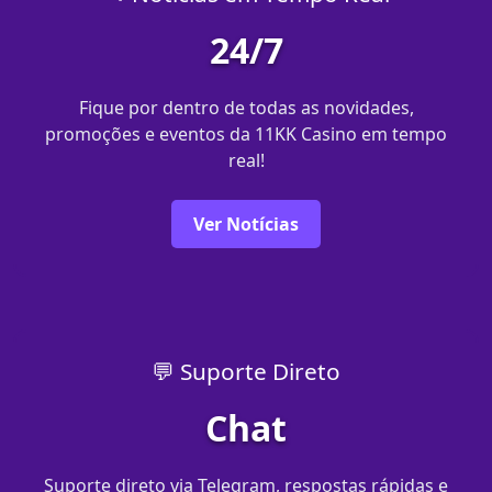
24/7
Fique por dentro de todas as novidades,
promoções e eventos da 11KK Casino em tempo
real!
Ver Notícias
💬 Suporte Direto
Chat
Suporte direto via Telegram, respostas rápidas e