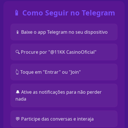
📱 Como Seguir no Telegram
📱 Baixe o app Telegram no seu dispositivo
🔍 Procure por "@11KK CasinoOficial"
👆 Toque em "Entrar" ou "Join"
🔔 Ative as notificações para não perder
nada
💬 Participe das conversas e interaja