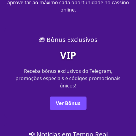
aproveitar ao máximo cada oportunidade no cassino
online.
🎁 Bônus Exclusivos
VIP
Receba bônus exclusivos do Telegram,
promoções especiais e códigos promocionais
únicos!
Ver Bônus
📢 Notícias em Tempo Real