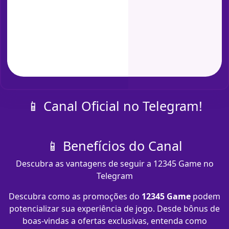
📱 Canal Oficial no Telegram!
📱 Benefícios do Canal
Descubra as vantagens de seguir a 12345 Game no
Telegram
Descubra como as promoções do
12345 Game
podem
potencializar sua experiência de jogo. Desde bônus de
boas-vindas a ofertas exclusivas, entenda como