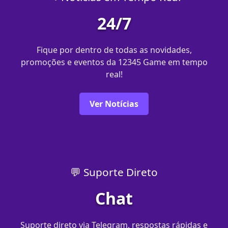
24/7
Fique por dentro de todas as novidades,
promoções e eventos da 12345 Game em tempo
real!
Ver Notícias
💬 Suporte Direto
Chat
Suporte direto via Telegram, respostas rápidas e