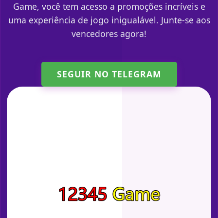
Game, você tem acesso a promoções incríveis e
uma experiência de jogo inigualável. Junte-se aos
vencedores agora!
SEGUIR NO TELEGRAM