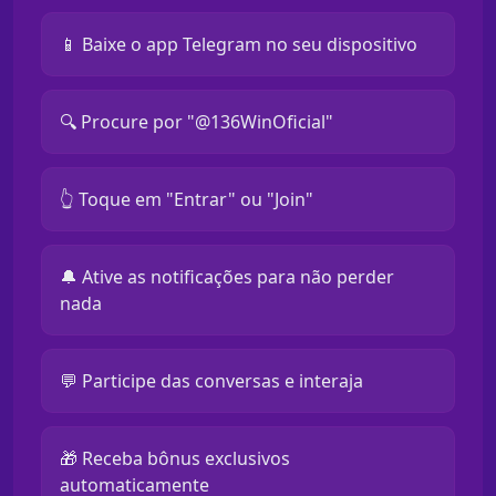
📱 Baixe o app Telegram no seu dispositivo
🔍 Procure por "@136WinOficial"
👆 Toque em "Entrar" ou "Join"
🔔 Ative as notificações para não perder
nada
💬 Participe das conversas e interaja
🎁 Receba bônus exclusivos
automaticamente