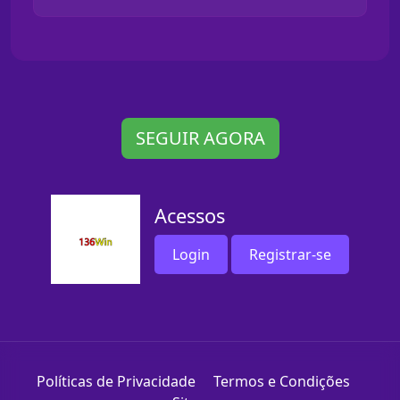
SEGUIR AGORA
Acessos
Login
Registrar-se
Políticas de Privacidade
Termos e Condições