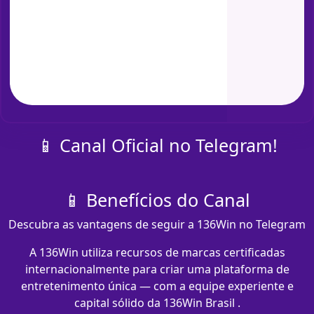
📱 Canal Oficial no Telegram!
📱 Benefícios do Canal
Descubra as vantagens de seguir a 136Win no Telegram
A 136Win utiliza recursos de marcas certificadas
internacionalmente para criar uma plataforma de
entretenimento única — com a equipe experiente e
capital sólido da 136Win Brasil .