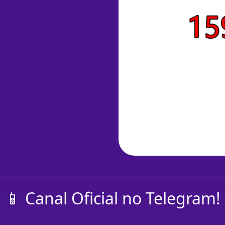
📱 Canal Oficial no Telegram!