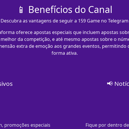
📱 Benefícios do Canal
Descubra as vantagens de seguir a 159 Game no Telegram
aforma oferece apostas especiais que incluem apostas sobr
to o melhor da competição, e até mesmo apostas sobre o núm
ensão extra de emoção aos grandes eventos, permitindo qu
forma ativa.
sivos
📢 Notí
m, promoções especiais
Fique por dentro d