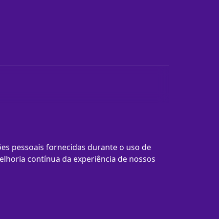
es pessoais fornecidas durante o uso de
elhoria contínua da experiência de nossos