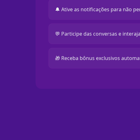
🔔 Ative as notificações para não p
💬 Participe das conversas e interaj
🎁 Receba bônus exclusivos autom