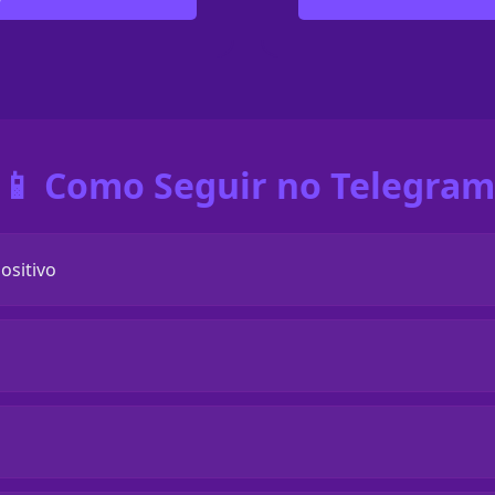
📱 Como Seguir no Telegram
ositivo