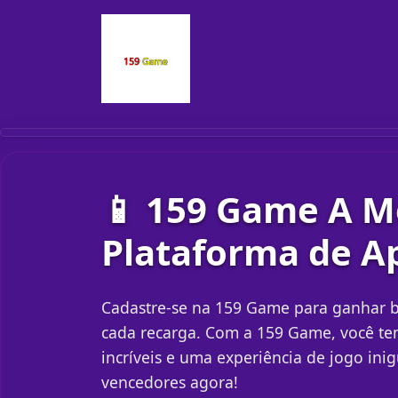
📱 159 Game A M
Plataforma de A
Cadastre-se na 159 Game para ganhar 
cada recarga. Com a 159 Game, você t
incríveis e uma experiência de jogo inig
vencedores agora!