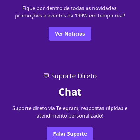
Fique por dentro de todas as novidades,
promoções e eventos da 199W em tempo real!
Ver Notícias
💬 Suporte Direto
Chat
Suporte direto via Telegram, respostas rápidas e
atendimento personalizado!
Falar Suporte