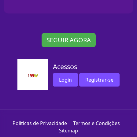
SEGUIR AGORA
Acessos
Login
Registrar-se
Políticas de Privacidade
Termos e Condições
Sitemap