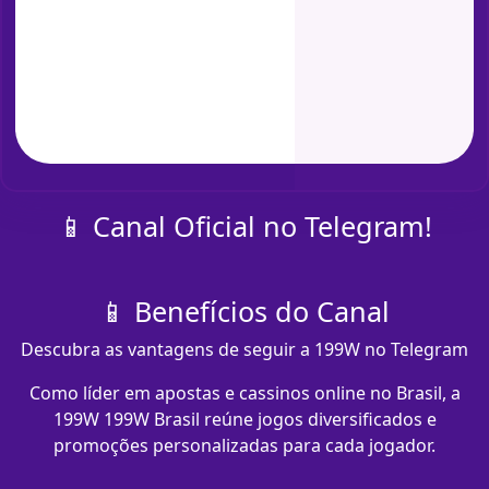
📱 Canal Oficial no Telegram!
📱 Benefícios do Canal
Descubra as vantagens de seguir a 199W no Telegram
Como líder em apostas e cassinos online no Brasil, a
199W 199W Brasil reúne jogos diversificados e
promoções personalizadas para cada jogador.