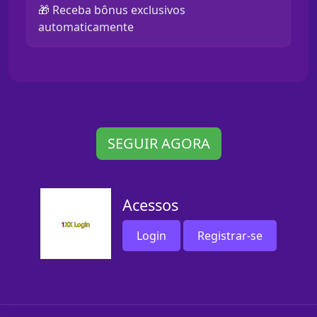
🎁 Receba bônus exclusivos
automaticamente
SEGUIR AGORA
Acessos
Login
Registrar-se