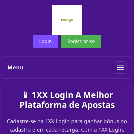
Login
Registrar-se
Menu
📱 1XX Login A Melhor
Plataforma de Apostas
Cadastre-se na 1XX Login para ganhar bônus no
cadastro e em cada recarga. Com a 1XX Login,