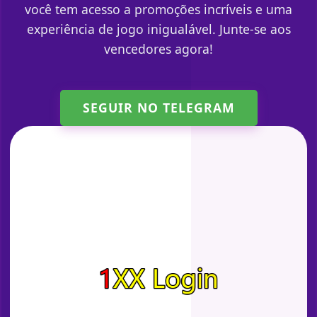
você tem acesso a promoções incríveis e uma
experiência de jogo inigualável. Junte-se aos
vencedores agora!
SEGUIR NO TELEGRAM