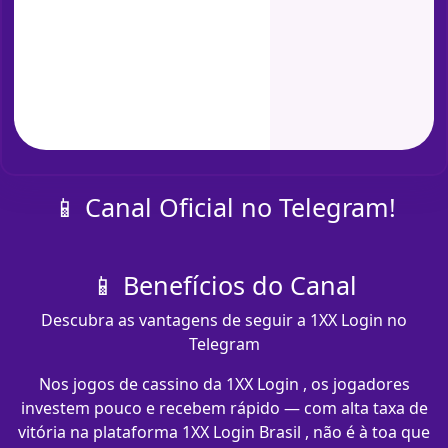
📱 Canal Oficial no Telegram!
📱 Benefícios do Canal
Descubra as vantagens de seguir a 1XX Login no
Telegram
Nos jogos de cassino da 1XX Login , os jogadores
investem pouco e recebem rápido — com alta taxa de
vitória na plataforma 1XX Login Brasil , não é à toa que