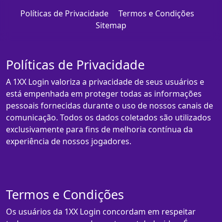
Políticas de Privacidade
Termos e Condições
Sitemap
Políticas de Privacidade
A 1XX Login valoriza a privacidade de seus usuários e
está empenhada em proteger todas as informações
pessoais fornecidas durante o uso de nossos canais de
comunicação. Todos os dados coletados são utilizados
exclusivamente para fins de melhoria contínua da
experiência de nossos jogadores.
Termos e Condições
Os usuários da 1XX Login concordam em respeitar