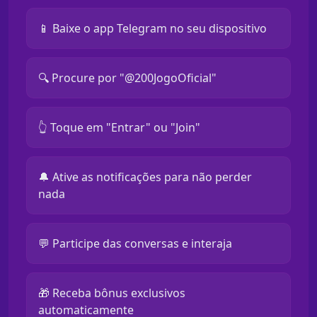
📱 Baixe o app Telegram no seu dispositivo
🔍 Procure por "@200JogoOficial"
👆 Toque em "Entrar" ou "Join"
🔔 Ative as notificações para não perder
nada
💬 Participe das conversas e interaja
🎁 Receba bônus exclusivos
automaticamente