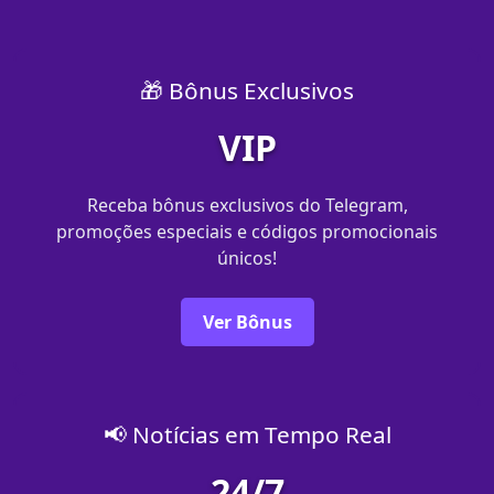
🎁 Bônus Exclusivos
VIP
Receba bônus exclusivos do Telegram,
promoções especiais e códigos promocionais
únicos!
Ver Bônus
📢 Notícias em Tempo Real
24/7