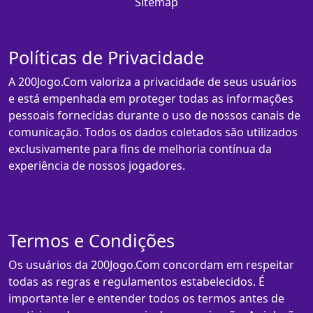
Sitemap
Políticas de Privacidade
A 200Jogo.Com valoriza a privacidade de seus usuários
e está empenhada em proteger todas as informações
pessoais fornecidas durante o uso de nossos canais de
comunicação. Todos os dados coletados são utilizados
exclusivamente para fins de melhoria contínua da
experiência de nossos jogadores.
Termos e Condições
Os usuários da 200Jogo.Com concordam em respeitar
todas as regras e regulamentos estabelecidos. É
importante ler e entender todos os termos antes de