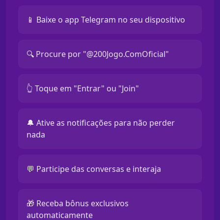
📱 Baixe o app Telegram no seu dispositivo
🔍 Procure por "@200Jogo.ComOficial"
👆 Toque em "Entrar" ou "Join"
🔔 Ative as notificações para não perder
nada
💬 Participe das conversas e interaja
🎁 Receba bônus exclusivos
automaticamente