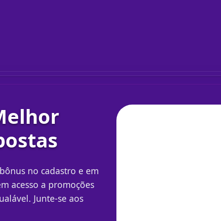
Melhor
postas
 bônus no cadastro e em
tem acesso a promoções
ualável. Junte-se aos