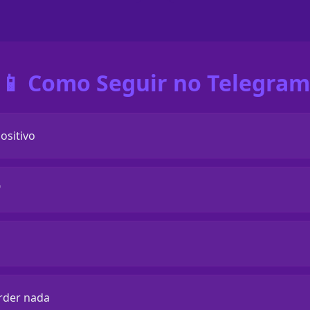
📱 Como Seguir no Telegram
ositivo
"
erder nada