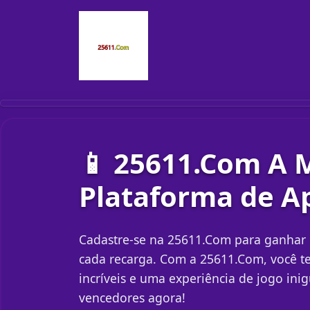
📱 25611.Com A 
Plataforma de A
Cadastre-se na 25611.Com para ganhar
cada recarga. Com a 25611.Com, você 
incríveis e uma experiência de jogo inig
vencedores agora!