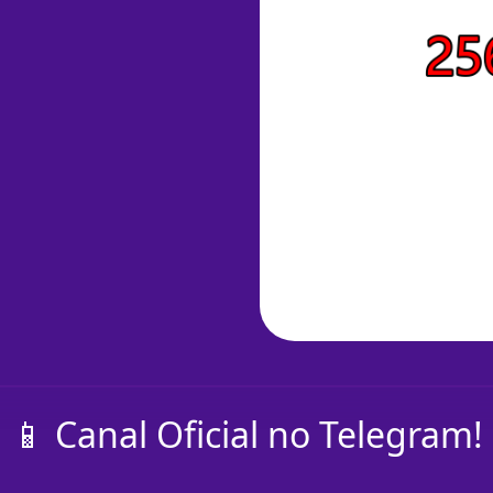
📱 Canal Oficial no Telegram!