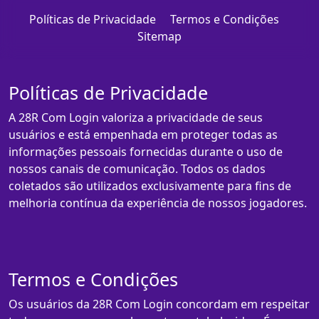
Políticas de Privacidade
Termos e Condições
Sitemap
Políticas de Privacidade
A 28R Com Login valoriza a privacidade de seus
usuários e está empenhada em proteger todas as
informações pessoais fornecidas durante o uso de
nossos canais de comunicação. Todos os dados
coletados são utilizados exclusivamente para fins de
melhoria contínua da experiência de nossos jogadores.
Termos e Condições
Os usuários da 28R Com Login concordam em respeitar