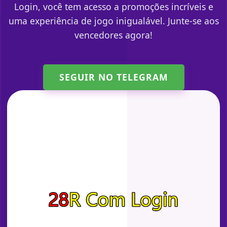
Login, você tem acesso a promoções incríveis e
uma experiência de jogo inigualável. Junte-se aos
vencedores agora!
SEGUIR NO TELEGRAM