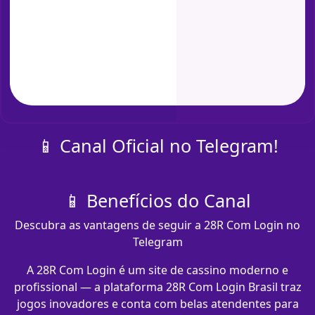
📱 Canal Oficial no Telegram!
📱 Benefícios do Canal
Descubra as vantagens de seguir a 28R Com Login no
Telegram
A 28R Com Login é um site de cassino moderno e
profissional — a plataforma 28R Com Login Brasil traz
jogos inovadores e conta com belas atendentes para