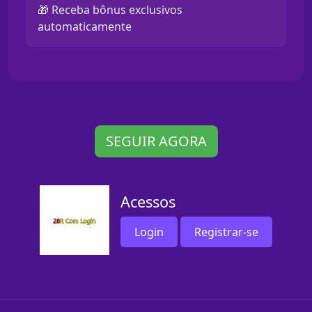
🎁 Receba bônus exclusivos
automaticamente
SEGUIR AGORA
Acessos
Login
Registrar-se