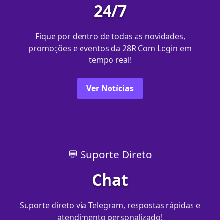
24/7
Fique por dentro de todas as novidades,
promoções e eventos da 28R Com Login em
tempo real!
Ver Notícias
💬 Suporte Direto
Chat
Suporte direto via Telegram, respostas rápidas e
atendimento personalizado!