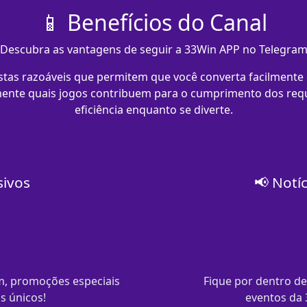
📱 Benefícios do Canal
Descubra as vantagens de seguir a 33Win APP no Telegra
ostas razoáveis que permitem que você converta facilmente
ente quais jogos contribuem para o cumprimento dos requi
eficiência enquanto se diverte.
sivos
📢 Notí
m, promoções especiais
Fique por dentro d
s únicos!
eventos da 