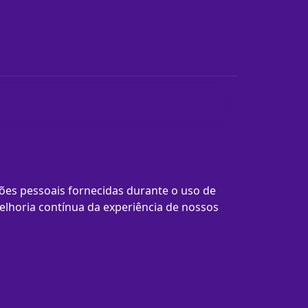
ões pessoais fornecidas durante o uso de
elhoria contínua da experiência de nossos