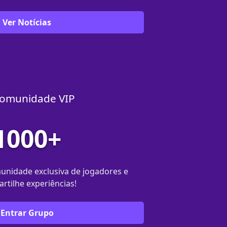
Ver Notícias
Comunidade VIP
1000+
unidade exclusiva de jogadores e
rtilhe experiências!
Entrar Grupo