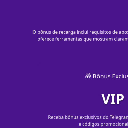
O bônus de recarga inclui requisitos de ap
oferece ferramentas que mostram claram
🎁 Bônus Exclu
VIP
Receba bônus exclusivos do Telegra
e códigos promocionai