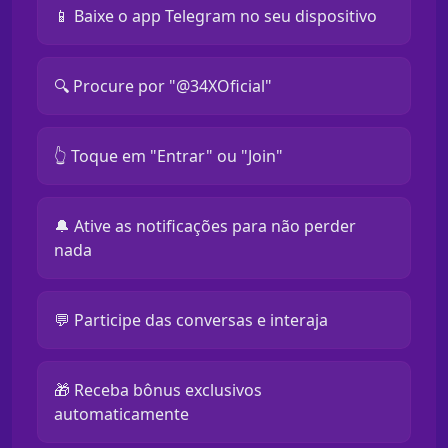
📱 Baixe o app Telegram no seu dispositivo
🔍 Procure por "@34XOficial"
👆 Toque em "Entrar" ou "Join"
🔔 Ative as notificações para não perder
nada
💬 Participe das conversas e interaja
🎁 Receba bônus exclusivos
automaticamente