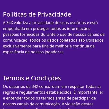
Políticas de Privacidade
A 34X valoriza a privacidade de seus usuários e está
empenhada em proteger todas as informações
pessoais fornecidas durante o uso de nossos canais de
comunicação. Todos os dados coletados são utilizados
exclusivamente para fins de melhoria contínua da
experiência de nossos jogadores.
Termos e Condições
Os usuários da 34X concordam em respeitar todas as
regras e regulamentos estabelecidos. É importante ler
e entender todos os termos antes de participar de
nossos canais de comunicação. A violação destes