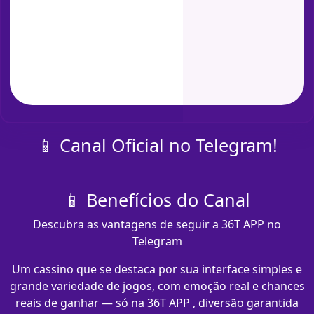
📱 Canal Oficial no Telegram!
📱 Benefícios do Canal
Descubra as vantagens de seguir a 36T APP no
Telegram
Um cassino que se destaca por sua interface simples e
grande variedade de jogos, com emoção real e chances
reais de ganhar — só na 36T APP , diversão garantida