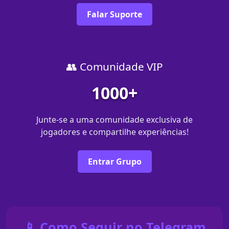
Falar Suporte
👥 Comunidade VIP
1000+
Junte-se a uma comunidade exclusiva de
jogadores e compartilhe experiências!
Entrar Grupo
📱 Como Seguir no Telegram