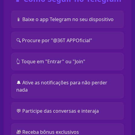
📱 Baixe o app Telegram no seu dispositivo
🔍 Procure por "@36T APPOficial"
👆 Toque em "Entrar" ou "Join"
🔔 Ative as notificações para não perder
nada
💬 Participe das conversas e interaja
🎁 Receba bônus exclusivos