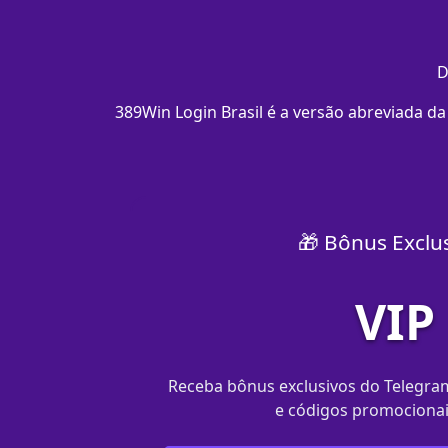
D
389Win Login Brasil é a versão abreviada 
🎁 Bônus Exclu
VIP
Receba bônus exclusivos do Telegra
e códigos promocionai