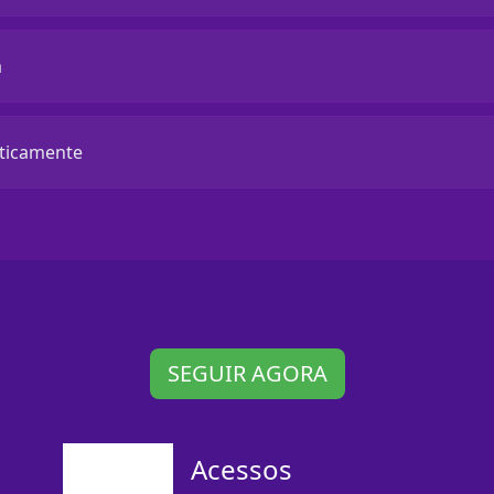
a
aticamente
SEGUIR AGORA
Acessos