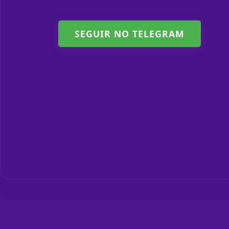
SEGUIR NO TELEGRAM