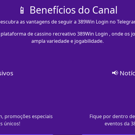
📱 Benefícios do Canal
escubra as vantagens de seguir a 389Win Login no Telegr
da plataforma de cassino recreativo 389Win Login , onde o
ampla variedade e jogabilidade.
sivos
📢 Notí
m, promoções especiais
Fique por dentro d
s únicos!
eventos da 3