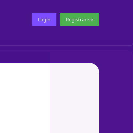
Login
Registrar-se