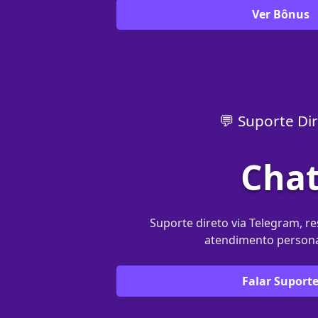
Ver Bônus
💬 Suporte Di
Cha
Suporte direto via Telegram, r
atendimento persona
Falar Suport