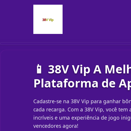
📱 38V Vip A Mel
Plataforma de A
Cadastre-se na 38V Vip para ganhar bô
cada recarga. Com a 38V Vip, você tem
incríveis e uma experiência de jogo inig
vencedores agora!