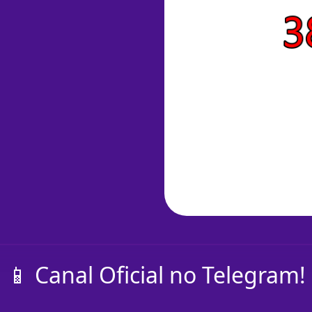
📱 Canal Oficial no Telegram!