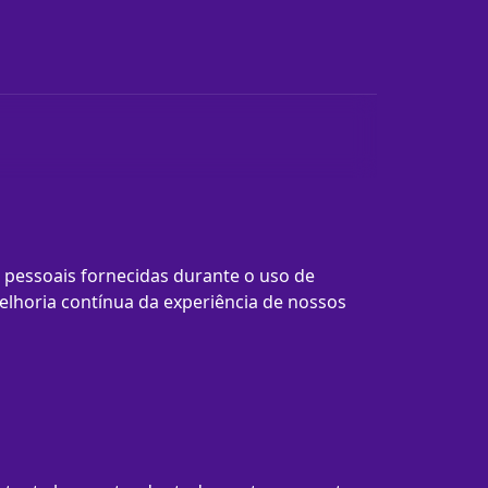
 pessoais fornecidas durante o uso de
elhoria contínua da experiência de nossos