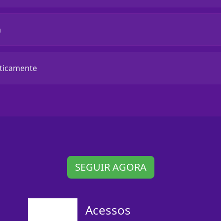
a
aticamente
SEGUIR AGORA
Acessos