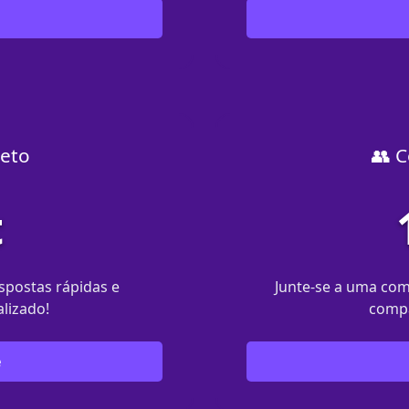
reto
👥 
t
espostas rápidas e
Junte-se a uma com
lizado!
compa
e