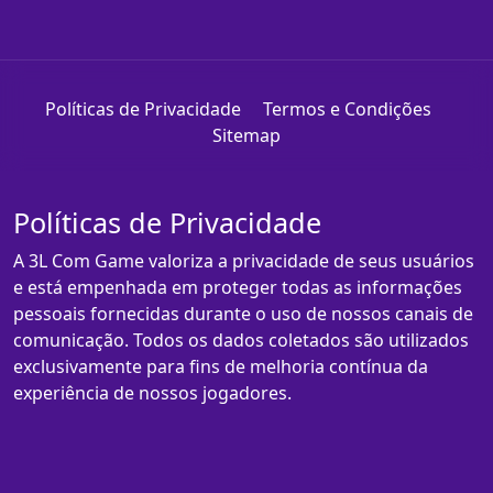
Políticas de Privacidade
Termos e Condições
Sitemap
Políticas de Privacidade
A 3L Com Game valoriza a privacidade de seus usuários
e está empenhada em proteger todas as informações
pessoais fornecidas durante o uso de nossos canais de
comunicação. Todos os dados coletados são utilizados
exclusivamente para fins de melhoria contínua da
experiência de nossos jogadores.