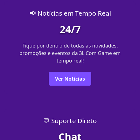
📢 Notícias em Tempo Real
24/7
Fique por dentro de todas as novidades,
promoções e eventos da 3L Com Game em
tempo real!
Ver Notícias
💬 Suporte Direto
Chat