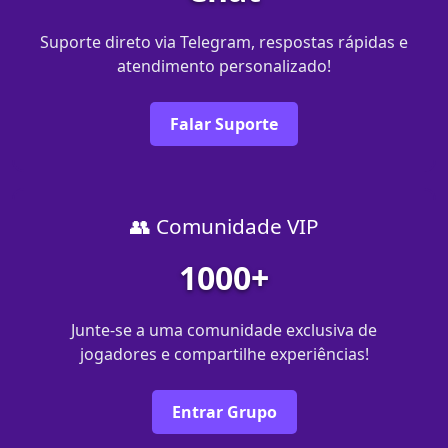
Suporte direto via Telegram, respostas rápidas e
atendimento personalizado!
Falar Suporte
👥 Comunidade VIP
1000+
Junte-se a uma comunidade exclusiva de
jogadores e compartilhe experiências!
Entrar Grupo