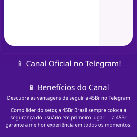
📱 Canal Oficial no Telegram!
📱 Benefícios do Canal
Descubra as vantagens de seguir a 45Br no Telegram
Como líder do setor, a 45Br Brasil sempre coloca a
segurança do usuário em primeiro lugar — a 45Br
garante a melhor experiência em todos os momentos.