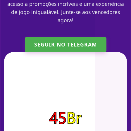
acesso a promoções incríveis e uma experiência
de jogo inigualável. Junte-se aos vencedores
agora!
SEGUIR NO TELEGRAM