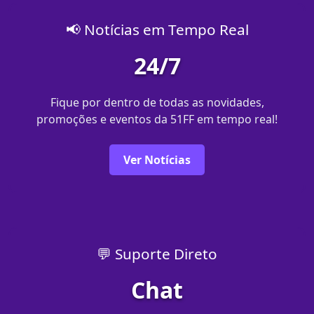
📢 Notícias em Tempo Real
24/7
Fique por dentro de todas as novidades,
promoções e eventos da 51FF em tempo real!
Ver Notícias
💬 Suporte Direto
Chat