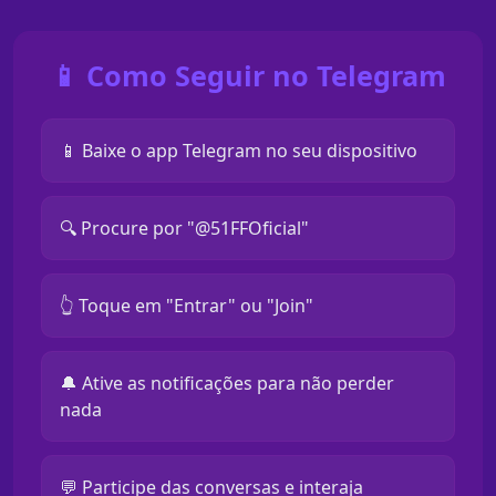
📱 Como Seguir no Telegram
📱 Baixe o app Telegram no seu dispositivo
🔍 Procure por "@51FFOficial"
👆 Toque em "Entrar" ou "Join"
🔔 Ative as notificações para não perder
nada
💬 Participe das conversas e interaja