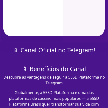
📱 Canal Oficial no Telegram!
📱 Benefícios do Canal
Descubra as vantagens de seguir a 555D Plataforma no
Telegram
Globalmente, a 555D Plataforma é uma das
plataformas de cassino mais populares — a 555D
Plataforma Brasil quer transformar sua vida com