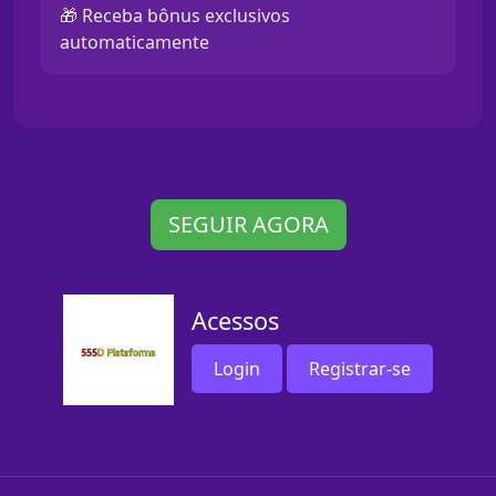
🎁 Receba bônus exclusivos
automaticamente
SEGUIR AGORA
Acessos
Login
Registrar-se