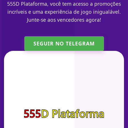
555D Plataforma, você tem acesso a promoções
incríveis e uma experiência de jogo inigualável.
Junte-se aos vencedores agora!
SEGUIR NO TELEGRAM