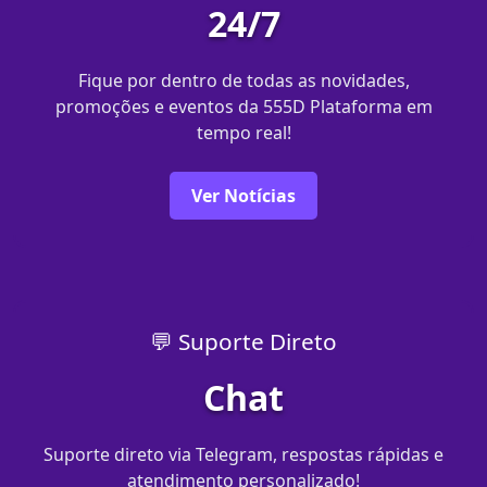
24/7
Fique por dentro de todas as novidades,
promoções e eventos da 555D Plataforma em
tempo real!
Ver Notícias
💬 Suporte Direto
Chat
Suporte direto via Telegram, respostas rápidas e
atendimento personalizado!