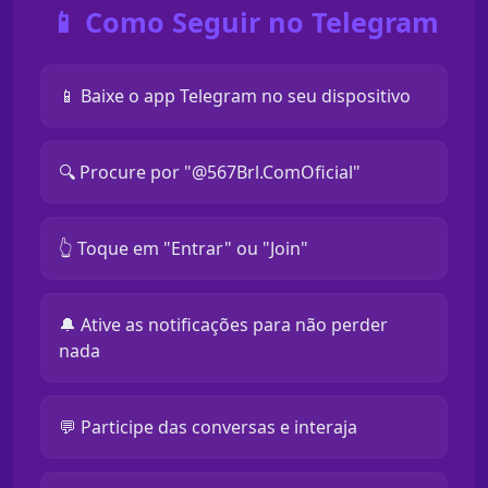
📱 Como Seguir no Telegram
📱 Baixe o app Telegram no seu dispositivo
🔍 Procure por "@567Brl.ComOficial"
👆 Toque em "Entrar" ou "Join"
🔔 Ative as notificações para não perder
nada
💬 Participe das conversas e interaja