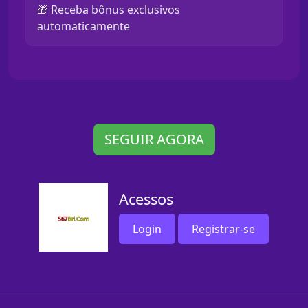
🎁 Receba bônus exclusivos
automaticamente
SEGUIR AGORA
Acessos
Login
Registrar-se