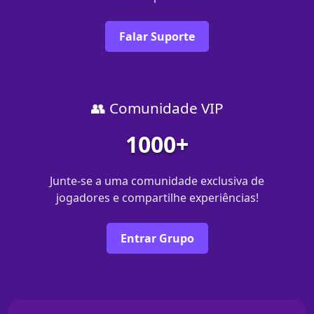
Falar Suporte
👥 Comunidade VIP
1000+
Junte-se a uma comunidade exclusiva de
jogadores e compartilhe experiências!
Entrar Grupo