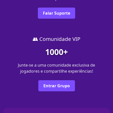
Falar Suporte
👥 Comunidade VIP
1000+
Junte-se a uma comunidade exclusiva de
jogadores e compartilhe experiências!
Entrar Grupo