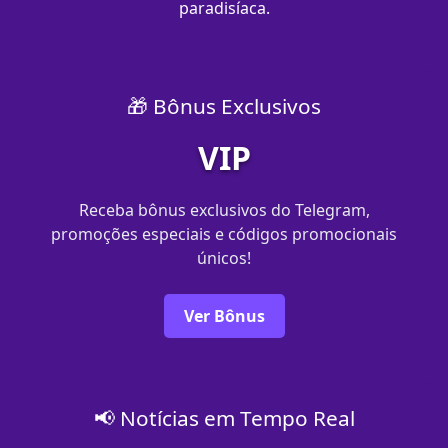
paradisíaca.
🎁 Bônus Exclusivos
VIP
Receba bônus exclusivos do Telegram,
promoções especiais e códigos promocionais
únicos!
Ver Bônus
📢 Notícias em Tempo Real