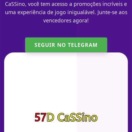
CaSSino, você tem acesso a promoções incríveis e
uma experiência de jogo inigualável. Junte-se aos
vencedores agora!
SEGUIR NO TELEGRAM