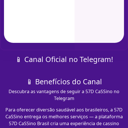
📱 Canal Oficial no Telegram!
📱 Benefícios do Canal
Descubra as vantagens de seguir a 57D CaSSino no
Telegram
Para oferecer diversão saudável aos brasileiros, a 57D
CaSSino entrega os melhores serviços — a plataforma
57D CaSSino Brasil cria uma experiência de cassino