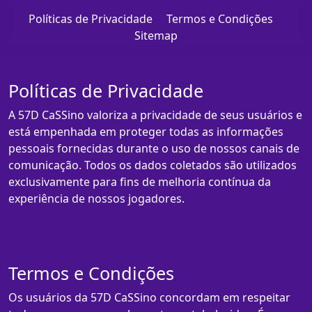
Políticas de Privacidade
Termos e Condições
Sitemap
Políticas de Privacidade
A 57D CaSSino valoriza a privacidade de seus usuários e
está empenhada em proteger todas as informações
pessoais fornecidas durante o uso de nossos canais de
comunicação. Todos os dados coletados são utilizados
exclusivamente para fins de melhoria contínua da
experiência de nossos jogadores.
Termos e Condições
Os usuários da 57D CaSSino concordam em respeitar