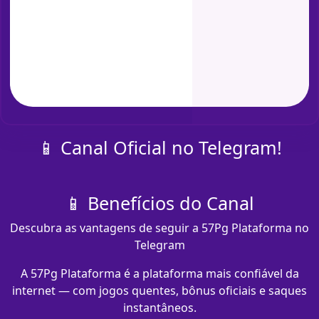
📱 Canal Oficial no Telegram!
📱 Benefícios do Canal
Descubra as vantagens de seguir a 57Pg Plataforma no
Telegram
A 57Pg Plataforma é a plataforma mais confiável da
internet — com jogos quentes, bônus oficiais e saques
instantâneos.