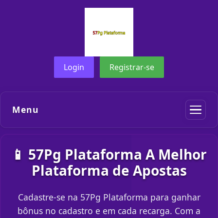
Login
Registrar-se
Menu
📱 57Pg Plataforma A Melhor
Plataforma de Apostas
Cadastre-se na 57Pg Plataforma para ganhar
bônus no cadastro e em cada recarga. Com a