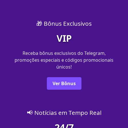
🎁 Bônus Exclusivos
VIP
Receba bônus exclusivos do Telegram,
promoções especiais e códigos promocionais
únicos!
Ver Bônus
📢 Notícias em Tempo Real
24/7