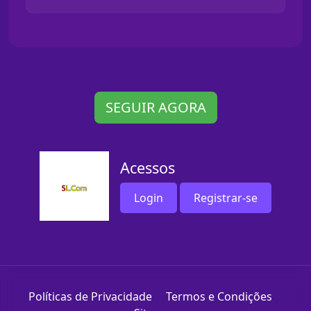
SEGUIR AGORA
Acessos
Login
Registrar-se
Políticas de Privacidade
Termos e Condições