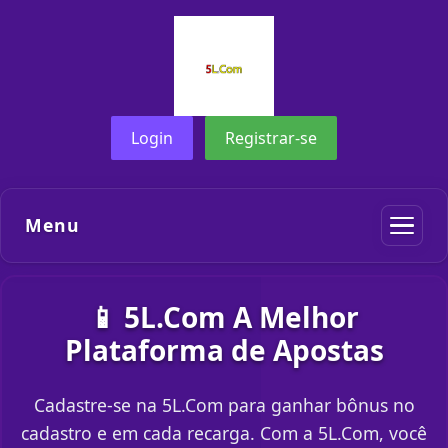
Login
Registrar-se
Menu
📱 5L.Com A Melhor
Plataforma de Apostas
Cadastre-se na 5L.Com para ganhar bônus no
cadastro e em cada recarga. Com a 5L.Com, você