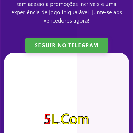
tem acesso a promoções incríveis e uma
experiência de jogo inigualável. Junte-se aos
vencedores agora!
SEGUIR NO TELEGRAM