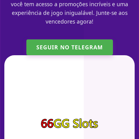
você tem acesso a promoções incríveis e uma
experiência de jogo inigualável. Junte-se aos
vencedores agora!
SEGUIR NO TELEGRAM