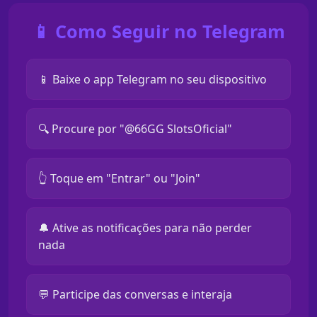
📱 Como Seguir no Telegram
📱 Baixe o app Telegram no seu dispositivo
🔍 Procure por "@66GG SlotsOficial"
👆 Toque em "Entrar" ou "Join"
🔔 Ative as notificações para não perder
nada
💬 Participe das conversas e interaja