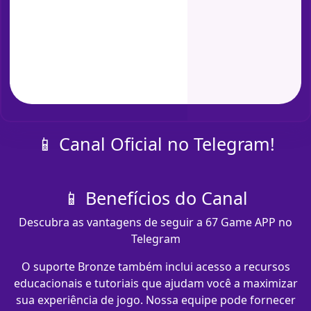
📱 Canal Oficial no Telegram!
📱 Benefícios do Canal
Descubra as vantagens de seguir a 67 Game APP no
Telegram
O suporte Bronze também inclui acesso a recursos
educacionais e tutoriais que ajudam você a maximizar
sua experiência de jogo. Nossa equipe pode fornecer