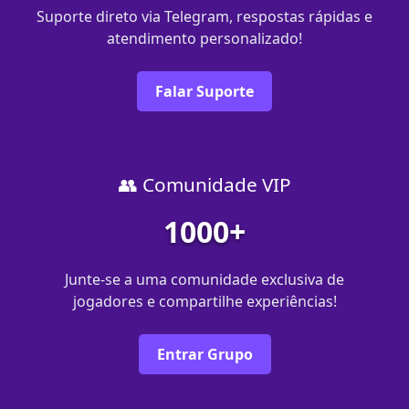
Suporte direto via Telegram, respostas rápidas e
atendimento personalizado!
Falar Suporte
👥 Comunidade VIP
1000+
Junte-se a uma comunidade exclusiva de
jogadores e compartilhe experiências!
Entrar Grupo