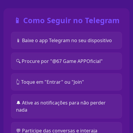
📱 Como Seguir no Telegram
📱 Baixe o app Telegram no seu dispositivo
🔍 Procure por "@67 Game APPOficial"
👆 Toque em "Entrar" ou "Join"
🔔 Ative as notificações para não perder
nada
💬 Participe das conversas e interaja