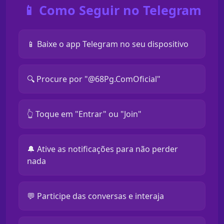
📱 Como Seguir no Telegram
📱 Baixe o app Telegram no seu dispositivo
🔍 Procure por "@68Pg.ComOficial"
👆 Toque em "Entrar" ou "Join"
🔔 Ative as notificações para não perder
nada
💬 Participe das conversas e interaja