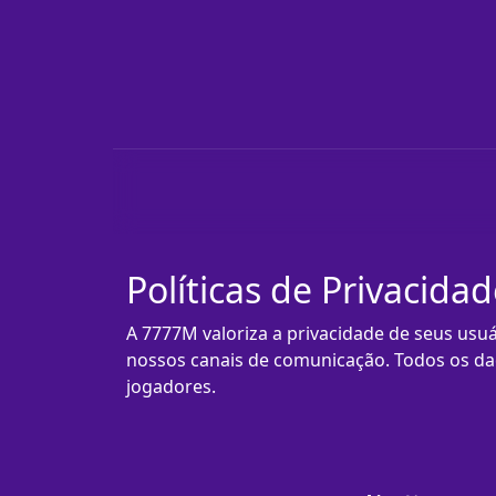
Políticas de Privacida
A 7777M valoriza a privacidade de seus us
nossos canais de comunicação. Todos os dad
jogadores.