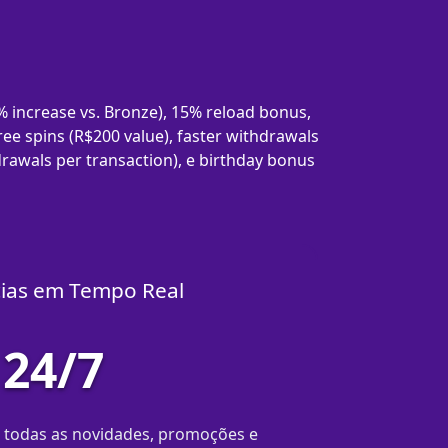
0% increase vs. Bronze), 15% reload bonus,
ee spins (R$200 value), faster withdrawals
drawals per transaction), e birthday bonus
cias em Tempo Real
24/7
e todas as novidades, promoções e