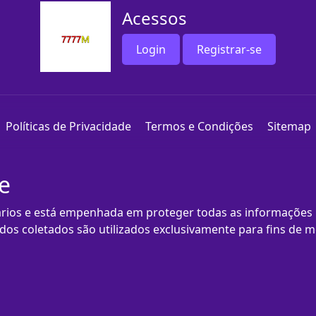
Acessos
Login
Registrar-se
Políticas de Privacidade
Termos e Condições
Sitemap
de
uários e está empenhada em proteger todas as informações 
os coletados são utilizados exclusivamente para fins de m