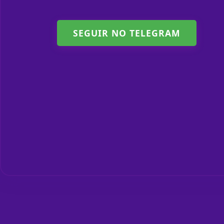
SEGUIR NO TELEGRAM