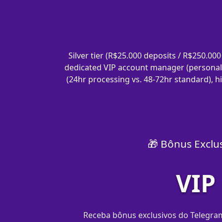
Silver tier (R$25.000 deposits / R$250.00
dedicated VIP account manager (personaliz
(24hr processing vs. 48-72hr standard), h
🎁 Bônus Exclu
VIP
Receba bônus exclusivos do Telegra