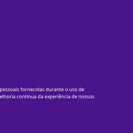
pessoais fornecidas durante o uso de
elhoria contínua da experiência de nossos