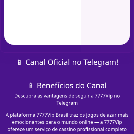
📱 Canal Oficial no Telegram!
📱 Benefícios do Canal
Descubra as vantagens de seguir a 7777Vip no
Telegram
A plataforma 7777Vip Brasil traz os jogos de azar mais
emocionantes para o mundo online — a 7777Vip
oferece um serviço de cassino profissional completo