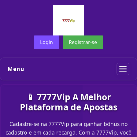
Login
Registrar-se
Menu
📱 7777Vip A Melhor
Plataforma de Apostas
Cadastre-se na 7777Vip para ganhar bônus no
cadastro e em cada recarga. Com a 7777Vip, você