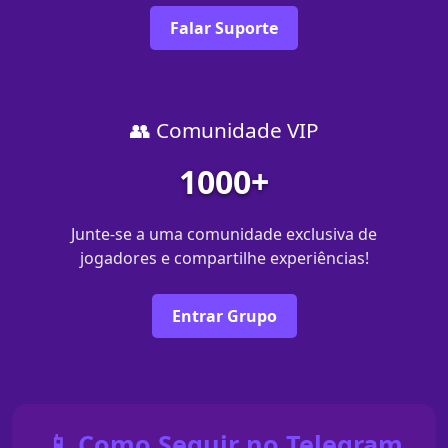
Falar Suporte
👥 Comunidade VIP
1000+
Junte-se a uma comunidade exclusiva de
jogadores e compartilhe experiências!
Entrar Grupo
📱 Como Seguir no Telegram