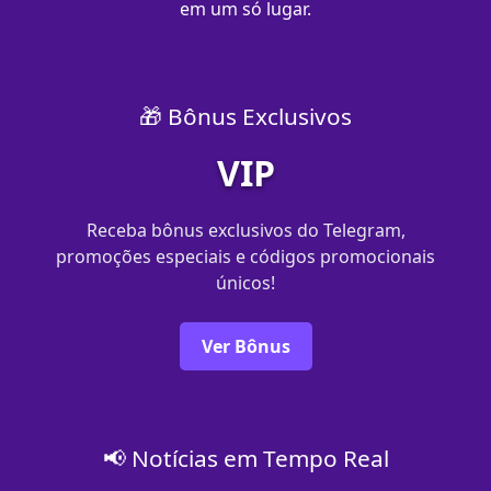
em um só lugar.
🎁 Bônus Exclusivos
VIP
Receba bônus exclusivos do Telegram,
promoções especiais e códigos promocionais
únicos!
Ver Bônus
📢 Notícias em Tempo Real