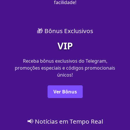
facilidade!
🎁 Bônus Exclusivos
VIP
Receba bônus exclusivos do Telegram,
promoções especiais e códigos promocionais
únicos!
Ver Bônus
📢 Notícias em Tempo Real