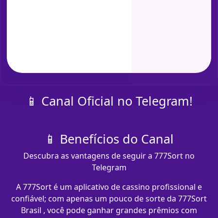
📱 Canal Oficial no Telegram!
📱 Benefícios do Canal
Descubra as vantagens de seguir a 777Sort no
Telegram
A 777Sort é um aplicativo de cassino profissional e
confiável; com apenas um pouco de sorte da 777Sort
Brasil , você pode ganhar grandes prêmios com