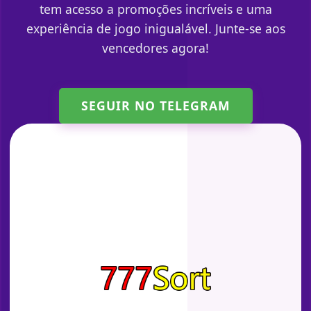
tem acesso a promoções incríveis e uma
experiência de jogo inigualável. Junte-se aos
vencedores agora!
SEGUIR NO TELEGRAM