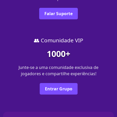
Falar Suporte
👥 Comunidade VIP
1000+
Junte-se a uma comunidade exclusiva de
jogadores e compartilhe experiências!
Entrar Grupo