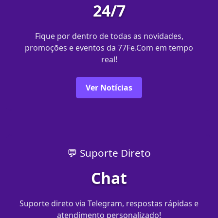
24/7
Fique por dentro de todas as novidades,
promoções e eventos da 77Fe.Com em tempo
real!
Ver Notícias
💬 Suporte Direto
Chat
Suporte direto via Telegram, respostas rápidas e
atendimento personalizado!