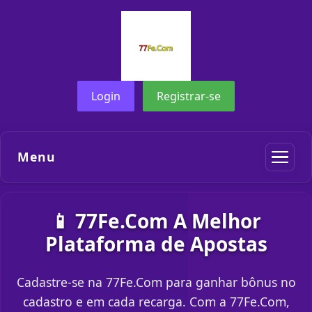
Login
Registrar-se
Menu
📱 77Fe.Com A Melhor
Plataforma de Apostas
Cadastre-se na 77Fe.Com para ganhar bônus no
cadastro e em cada recarga. Com a 77Fe.Com,