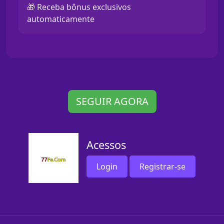
🎁 Receba bônus exclusivos
automaticamente
SEGUIR AGORA
Acessos
Login
Registrar-se