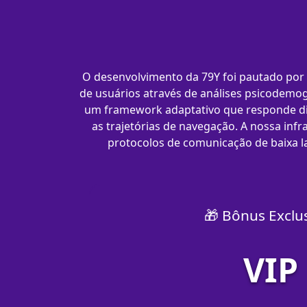
O desenvolvimento da 79Y foi pautado por
de usuários através de análises psicodemog
um framework adaptativo que responde di
as trajetórias de navegação. A nossa inf
protocolos de comunicação de baixa l
🎁 Bônus Exclu
VIP