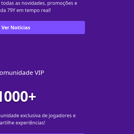
e todas as novidades, promoções e
 da 79Y em tempo real!
Ver Notícias
Comunidade VIP
1000+
unidade exclusiva de jogadores e
rtilhe experiências!