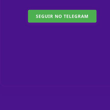
SEGUIR NO TELEGRAM