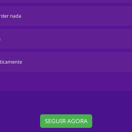
erder nada
a
aticamente
SEGUIR AGORA