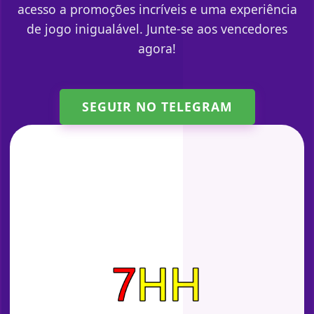
acesso a promoções incríveis e uma experiência
de jogo inigualável. Junte-se aos vencedores
agora!
SEGUIR NO TELEGRAM