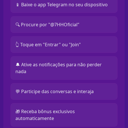
📱 Baixe o app Telegram no seu dispositivo
🔍 Procure por "@7HHOficial"
👆 Toque em "Entrar" ou "Join"
🔔 Ative as notificações para não perder
nada
💬 Participe das conversas e interaja
🎁 Receba bônus exclusivos
automaticamente