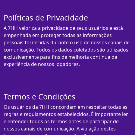
Políticas de Privacidade
A 7HH valoriza a privacidade de seus usuários e está
empenhada em proteger todas as informações
pessoais fornecidas durante o uso de nossos canais de
comunicação. Todos os dados coletados são utilizados
exclusivamente para fins de melhoria contínua da
experiência de nossos jogadores.
Termos e Condições
Os usuários da 7HH concordam em respeitar todas as
regras e regulamentos estabelecidos. É importante ler
e entender todos os termos antes de participar de
nossos canais de comunicação. A violação destes