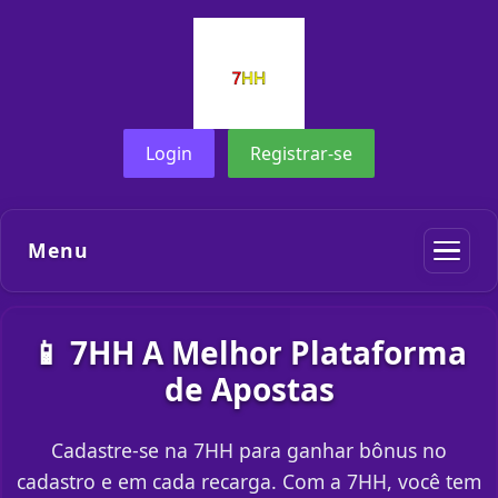
Login
Registrar-se
Menu
📱 7HH A Melhor Plataforma
de Apostas
Cadastre-se na 7HH para ganhar bônus no
cadastro e em cada recarga. Com a 7HH, você tem