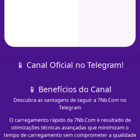
📱 Canal Oficial no Telegram!
📱 Benefícios do Canal
Descubra as vantagens de seguir a 7Nb.Com no
Telegram
O carregamento rápido da 7Nb.Com é resultado de
otimizações técnicas avançadas que minimizam o
tempo de carregamento sem comprometer a qualidade