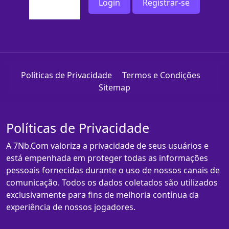
Login
Registrar-se
Políticas de Privacidade
Termos e Condições
Sitemap
Políticas de Privacidade
A 7Nb.Com valoriza a privacidade de seus usuários e
está empenhada em proteger todas as informações
pessoais fornecidas durante o uso de nossos canais de
comunicação. Todos os dados coletados são utilizados
exclusivamente para fins de melhoria contínua da
experiência de nossos jogadores.