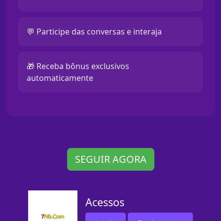
💬 Participe das conversas e interaja
🎁 Receba bônus exclusivos
automaticamente
SEGUIR AGORA
Acessos