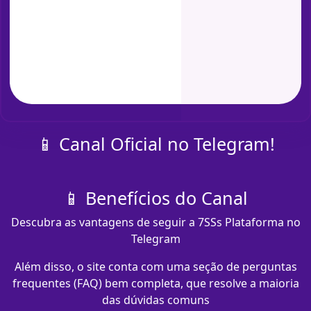
📱 Canal Oficial no Telegram!
📱 Benefícios do Canal
Descubra as vantagens de seguir a 7SSs Plataforma no
Telegram
Além disso, o site conta com uma seção de perguntas
frequentes (FAQ) bem completa, que resolve a maioria
das dúvidas comuns