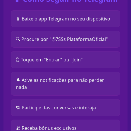
📱 Baixe o app Telegram no seu dispositivo
🔍 Procure por "@7SSs PlataformaOficial"
👆 Toque em "Entrar" ou "Join"
🔔 Ative as notificações para não perder
nada
💬 Participe das conversas e interaja
🎁 Receba bônus exclusivos