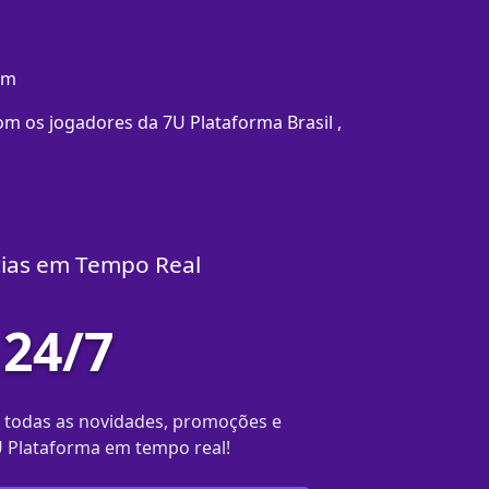
am
om os jogadores da 7U Plataforma Brasil ,
cias em Tempo Real
24/7
e todas as novidades, promoções e
U Plataforma em tempo real!