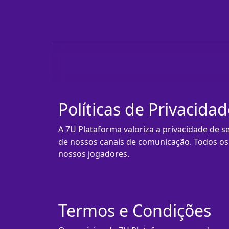
Políticas de Privacida
A 7U Plataforma valoriza a privacidade de 
de nossos canais de comunicação. Todos os 
nossos jogadores.
Termos e Condições