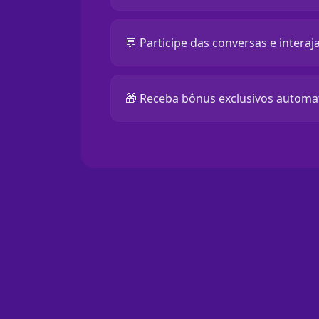
💬 Participe das conversas e interaj
🎁 Receba bônus exclusivos autom