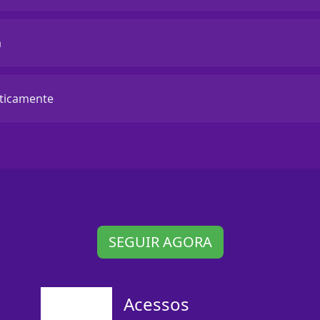
a
aticamente
SEGUIR AGORA
Acessos