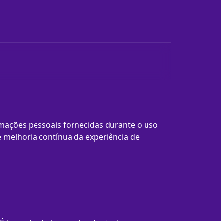
rmações pessoais fornecidas durante o uso
e melhoria contínua da experiência de