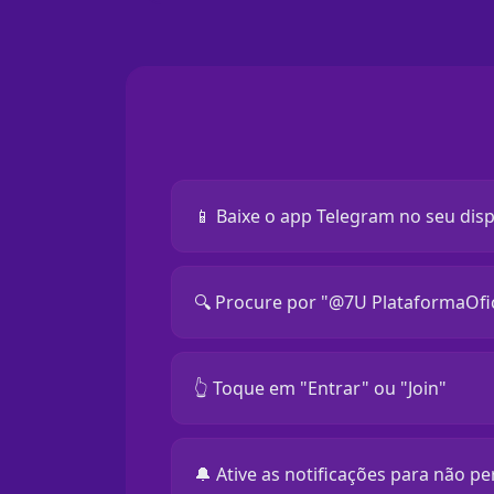
📱 Baixe o app Telegram no seu disp
🔍 Procure por "@7U PlataformaOfic
👆 Toque em "Entrar" ou "Join"
🔔 Ative as notificações para não p