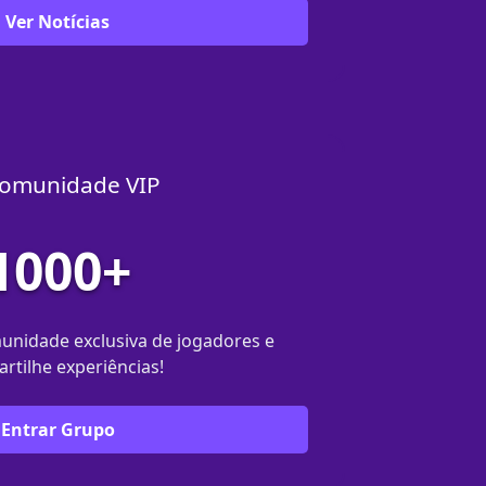
Ver Notícias
Comunidade VIP
1000+
unidade exclusiva de jogadores e
rtilhe experiências!
Entrar Grupo