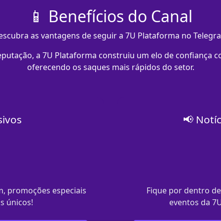
📱 Benefícios do Canal
escubra as vantagens de seguir a 7U Plataforma no Telegr
eputação, a 7U Plataforma construiu um elo de confiança c
oferecendo os saques mais rápidos do setor.
sivos
📢 Notí
m, promoções especiais
Fique por dentro d
s únicos!
eventos da 7