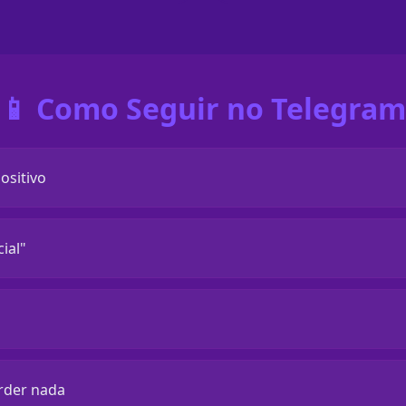
📱 Como Seguir no Telegram
ositivo
ial"
erder nada