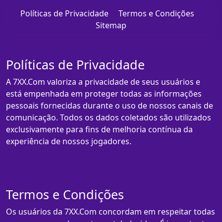
Políticas de Privacidade
Termos e Condições
Sitemap
Políticas de Privacidade
A 7XX.Com valoriza a privacidade de seus usuários e
está empenhada em proteger todas as informações
pessoais fornecidas durante o uso de nossos canais de
comunicação. Todos os dados coletados são utilizados
exclusivamente para fins de melhoria contínua da
experiência de nossos jogadores.
Termos e Condições
Os usuários da 7XX.Com concordam em respeitar todas