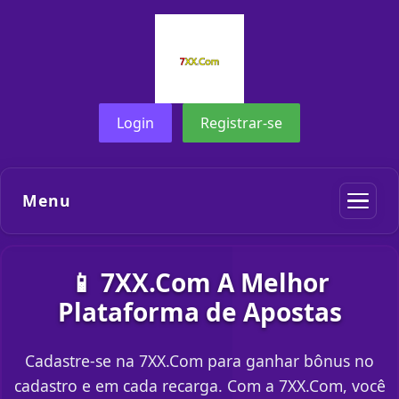
Login
Registrar-se
Menu
📱 7XX.Com A Melhor
Plataforma de Apostas
Cadastre-se na 7XX.Com para ganhar bônus no
cadastro e em cada recarga. Com a 7XX.Com, você