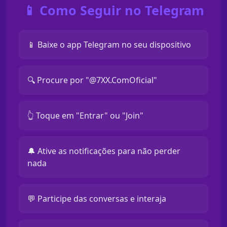
📱 Como Seguir no Telegram
📱 Baixe o app Telegram no seu dispositivo
🔍 Procure por "@7XX.ComOficial"
👆 Toque em "Entrar" ou "Join"
🔔 Ative as notificações para não perder
nada
💬 Participe das conversas e interaja