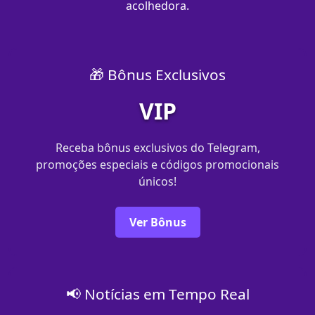
acolhedora.
🎁 Bônus Exclusivos
VIP
Receba bônus exclusivos do Telegram,
promoções especiais e códigos promocionais
únicos!
Ver Bônus
📢 Notícias em Tempo Real